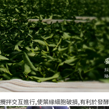
置與攪拌交互進行,使葉緣細胞破損,有利於發