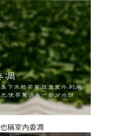
酵也稱室內委凋