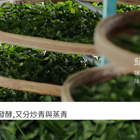
葉發酵,又分炒青與蒸青