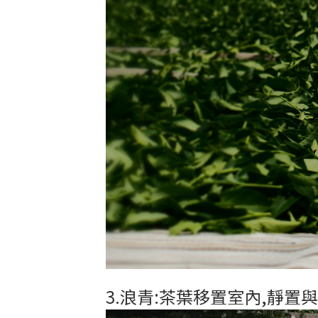
3.浪青:茶葉移置室內,靜