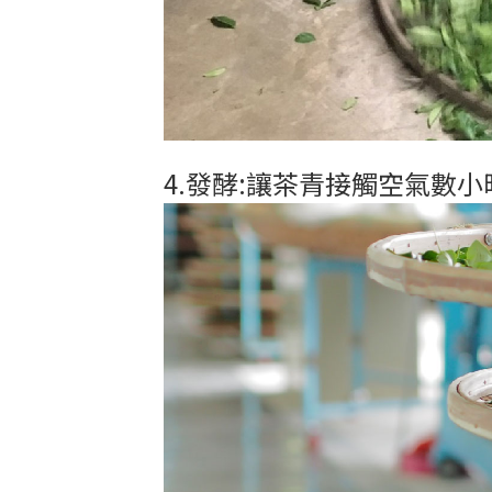
4.發酵:讓茶青接觸空氣數