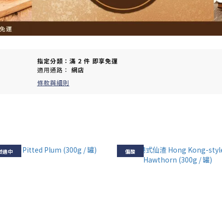
指定分類：滿 2 件 即享免運
適用通路：
網店
條款與細則
甜適中
偏酸