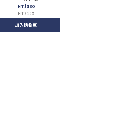
NT$330
NT$420
加入購物車
購物須知
條款與細則
運送政策
退換貨規則