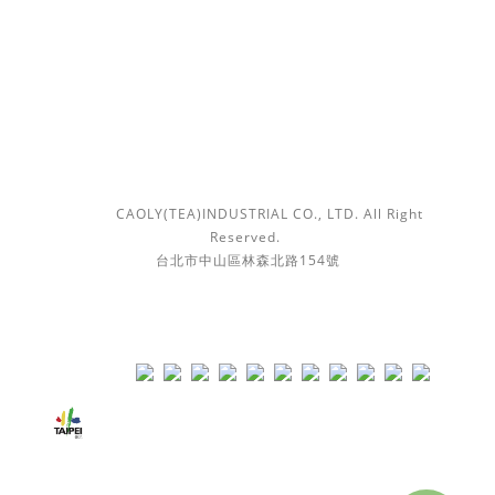
時間 / 10:00-18:00
信箱 /
contact@caolytea.tw
隱私條款 | 條款及細則 | 勤馥實業有限公司 版權所有 Ⓒ
2018
CAOLY(TEA)INDUSTRIAL CO., LTD. All Right
Reserved.
台北市中山區林森北路154號