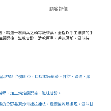
顧客評價
機，精選一蕊兩葉之頭等級茶葉，全程以手工細膩的手
焙嚴選後，滋味甘醇，滑軟厚重，香氣濃郁，滋味持
呈現褐紅色如紅茶，口感似烏龍茶。甘甜、滑潤、順
製程，加工烘焙嚴選後，滋味甘醇。
緻的分野委凋炒青揉捻揀枝，嚴選後乾燥處理，滋味甘