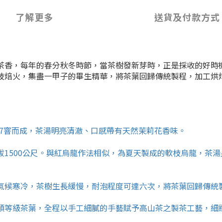
了解更多
送貨及付款方式
茶香，每年的春分秋冬時節，當茶樹發新芽時，正是採收的好時
枝焙火，集盡一甲子的畢生精華，將茶葉回歸傳統製程，加工烘
7窨而成，茶湯明亮清澈、口感帶有天然茉莉花香味。
拔
1500
公尺。與紅烏龍作法相似，為夏天製成的軟枝烏龍，茶湯
氣候寒冷，
茶樹生長緩慢，耐泡程度可達
六
次，將茶葉回歸傳統
頭等級茶葉，全程以手工細膩的手藝賦予高山茶之製茶工藝，細