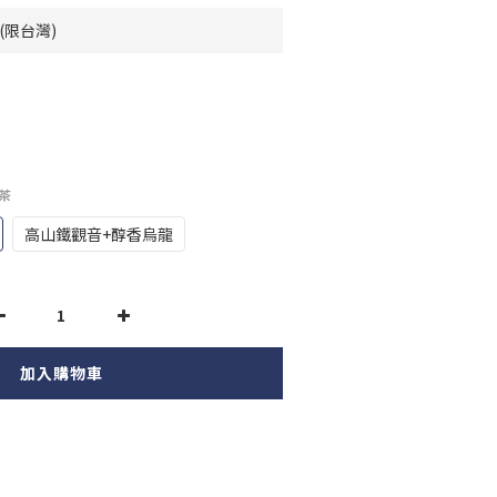
(限台灣)
茶
高山鐵觀音+醇香烏龍
加入購物車