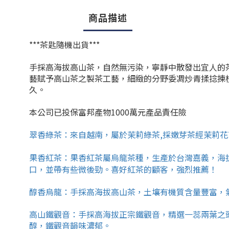
商品描述
***
茶匙隨機出貨***
手採高海拔高山茶，自然無污染，寧靜中散發出宜人的
藝賦予高山茶之製茶工藝，細緻的分野委凋炒青揉捻揀
久。
本公司已投保富邦產物1000萬元產品責任險
翠香綠茶：來自越南，屬於茉莉綠茶,採嫩芽茶經茉莉花
果香紅茶：
果香紅茶屬烏龍茶種，生產於台灣嘉義，海
口，並帶有些微後勁。喜好紅茶的顧客，強烈推薦！
醇香烏龍：
手採高海拔高山茶，
土壤有機質含量豐富，
高山
鐵觀音：手採高海拔正宗鐵觀音，精選一蕊兩葉之
醇，鐵觀音韻味濃郁。