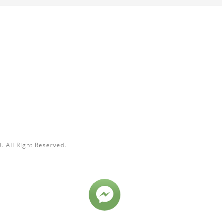
聯絡我們
電話 / (02) 2567-7456
時間 / 10:00-18:00
信箱 /
contact@caolytea.tw
 All Right Reserved.