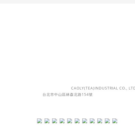
購物須知
條款與細則
運送政策
退換貨規則
 | 勤馥實業有限公司 版權所有 Ⓒ 2018
CAOLY(TEA)INDUSTRIAL CO., LTD.
台北市中山區林森北路154號