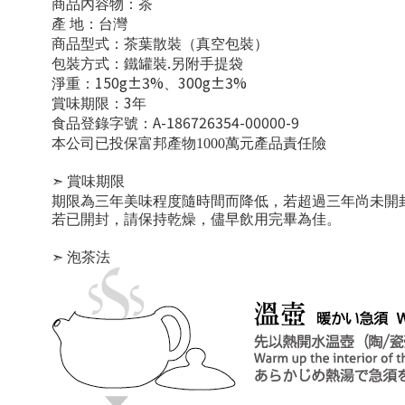
商品內容物：茶
產
地：台灣
商品型式：茶葉散裝（真空包裝）
.
包裝方式：鐵罐裝
另附手提袋
150g±3%
300g±3%
淨重：
、
3
賞味期限：
年
A-186726354-00000-9
食品登錄字號：
本公司已投保富邦產物
1000
萬元產品責任險
➣
賞味期限
期限為三年
美味程度隨時間而降低，若超過三年
尚
未開
若已開封，請保持乾燥，儘早飲用完畢為佳。
➣
泡茶法