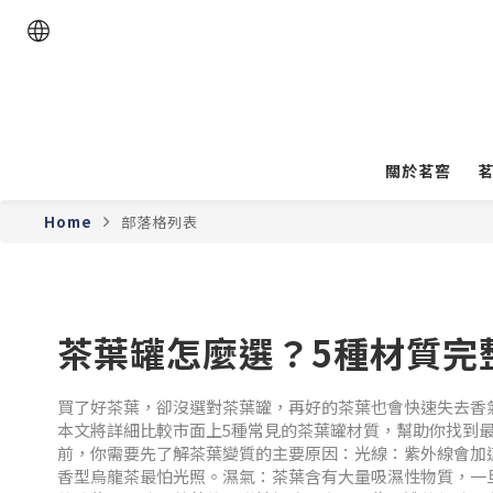
關於茗窖
Home
部落格列表
茶葉罐怎麼選？5種材質完
買了好茶葉，卻沒選對茶葉罐，再好的茶葉也會快速失去香
本文將詳細比較市面上5種常見的茶葉罐材質，幫助你找到
前，你需要先了解茶葉變質的主要原因：光線：紫外線會加
香型烏龍茶最怕光照。濕氣：茶葉含有大量吸濕性物質，一