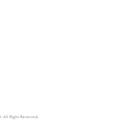
聯絡我們
電話 / (02) 2567-7456
時間 / 10:00-18:00
信箱 /
contact@caolytea.tw
 All Right Reserved.