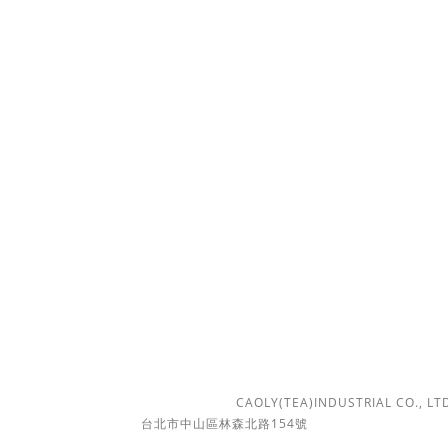
購物須知
條款與細則
運送政策
退換貨規則
 | 勤馥實業有限公司 版權所有 Ⓒ 2018
CAOLY(TEA)INDUSTRIAL CO., LTD.
台北市中山區林森北路154號