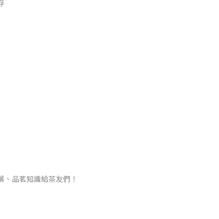
存
葉、品茗知識給茶友們！