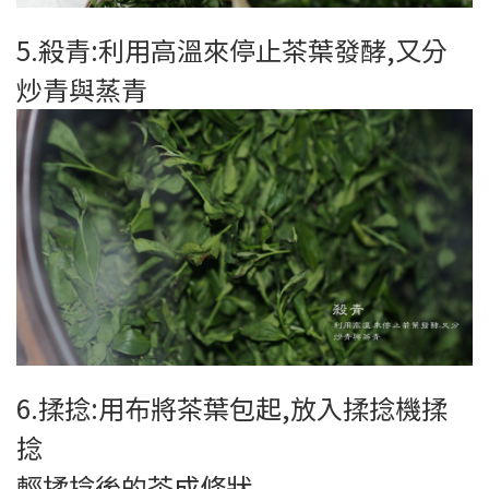
5.殺青:利用高溫來停止茶葉發酵,又分
炒青與蒸青
6.揉捻:用布將茶葉包起,放入揉捻機揉
捻
輕揉捻後的茶成條狀