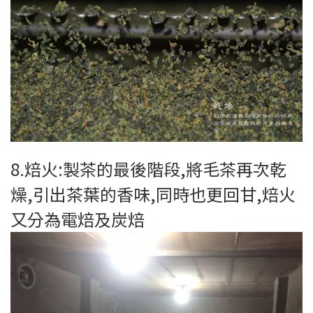
8.焙火:製茶的最後階段,將毛茶再次乾
燥,引出茶葉的香味,同時也更回甘,焙火
又分為電焙及炭焙