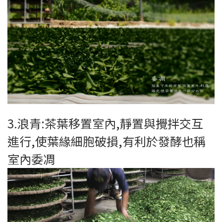
3.浪青:茶葉移置室內,靜置與攪拌交互
進行,使葉緣細胞破損,有利於發酵也稱
室內委凋