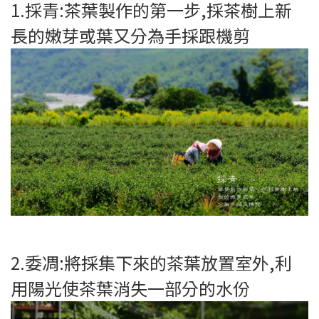
1.採青:茶葉製作的第一步,採茶樹上新
長的嫩芽或葉又分為手採跟機剪
2.委凋:將採集下來的茶葉放置室外,利
用陽光使茶葉消失一部分的水份