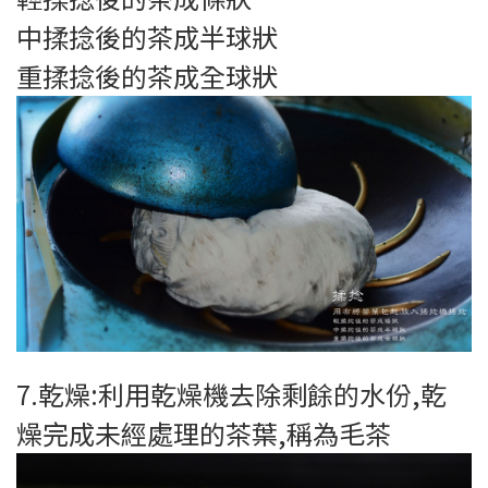
中揉捻後的茶成半球狀
重揉捻後的茶成全球狀
7.乾燥:利用乾燥機去除剩餘的水份,乾
燥完成未經處理的茶葉,稱為毛茶