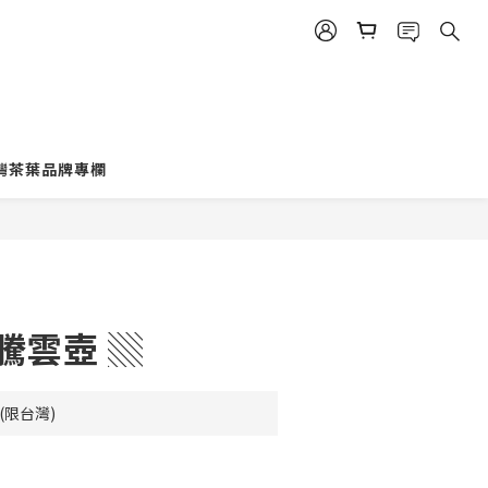
灣茶葉品牌專欄
 騰雲壺 ▒
(限台灣)