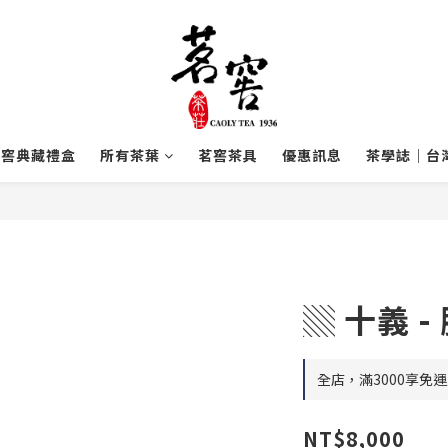
茗窖典藏禮盒
所有茶葉
茗窖茶具
優惠訊息
茶學誌｜台
▒ 十義 -
全店，滿3000享免運
NT$8,000